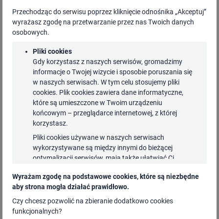
Przechodząc do serwisu poprzez kliknięcie odnośnika „Akceptuj”
wyrażasz zgodę na przetwarzanie przez nas Twoich danych
osobowych.
Wojciech Pawlak
Pliki cookies
Gdy korzystasz z naszych serwisów, gromadzimy
Dyrektor NASK-PIB
informacje o Twojej wizycie i sposobie poruszania się
w naszych serwisach. W tym celu stosujemy pliki
Wojciech Pawlak został powołany przez Prezesa
cookies. Plik cookies zawiera dane informatyczne,
które są umieszczone w Twoim urządzeniu
Rady Ministrów Mateusza Morawieckiego na
końcowym – przeglądarce internetowej, z której
stanowisko Dyrektora NASK-PIB w dniu 18 listopada
korzystasz.
2020 roku. Od grudnia 2018 r. związany z NASK,
Pliki cookies używane w naszych serwisach
odpowiadał za współtworzenie strategii Instytutu,
wykorzystywane są między innymi do bieżącej
optymalizacji serwisów, mają także ułatwiać Ci
budowę Centrum Zastosowań Sztucznej Inteligencji
korzystanie z nich. Niektóre funkcjonalności dostępne
i Analiz Danych. Pełnił również funkcję lidera
Wyrażam zgodę na podstawowe cookies, które są niezbędne
w naszych serwisach mogą nie działać, jeżeli nie
projektu Telemetria RPD, realizowanego na zlecenie
aby strona mogła działać prawidłowo.
wyrazisz zgody na instalowanie plików cookies.
Krajowej Rady Radiofonii i Telewizji.
Czy chcesz pozwolić na zbieranie dodatkowo cookies
Instalowanie plików cookies lub uzyskiwanie do nich
funkcjonalnych?
dostępu nie powoduje zmian w Twoim urządzeniu ani