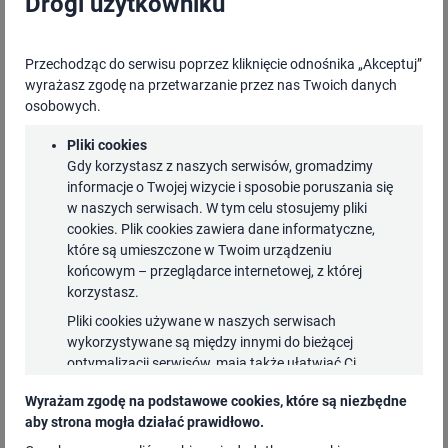
Drogi użytkowniku
Przechodząc do serwisu poprzez kliknięcie odnośnika „Akceptuj”
Marta Witkowska
wyrażasz zgodę na przetwarzanie przez nas Twoich danych
osobowych.
Ekspert ds. edukacji cyfrowej, Zespół Programów
Pliki cookies
Edukacyjno-Informacyjnych, NASK-PIB
Gdy korzystasz z naszych serwisów, gromadzimy
informacje o Twojej wizycie i sposobie poruszania się
w naszych serwisach. W tym celu stosujemy pliki
Psycholog i psychoterapeuta, ekspertka NASK-PIB.
cookies. Plik cookies zawiera dane informatyczne,
Zajmuje się profilaktyką, diagnozą i interwencją w
które są umieszczone w Twoim urządzeniu
obszarze zdrowia psychicznego dzieci i młodzieży,
końcowym – przeglądarce internetowej, z której
korzystasz.
prowadzi szkolenia dla specjalistów w zakresie
Pliki cookies używane w naszych serwisach
rozwoju i zagrożeń okresu adolescencji i
wykorzystywane są między innymi do bieżącej
funkcjonowania nastolatków w sieci. Autorka
optymalizacji serwisów, mają także ułatwiać Ci
szeregu publikacji (poradników, programów
korzystanie z nich. Niektóre funkcjonalności dostępne
Wyrażam zgodę na podstawowe cookies, które są niezbędne
profilaktycznych, kursów e-learningowych) z
w naszych serwisach mogą nie działać, jeżeli nie
aby strona mogła działać prawidłowo.
wyrazisz zgody na instalowanie plików cookies.
zakresu bezpieczeństwa dzieci i młodzieży w