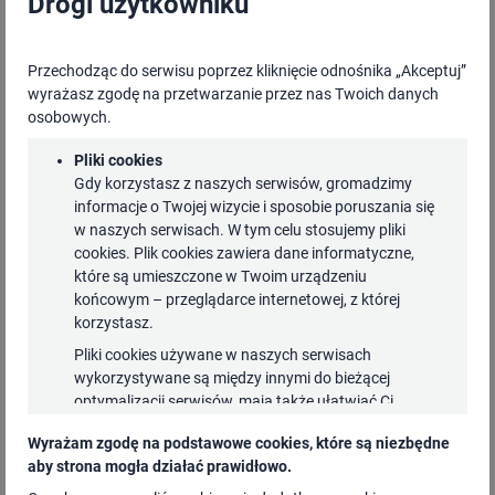
Drogi użytkowniku
Przechodząc do serwisu poprzez kliknięcie odnośnika „Akceptuj”
Maciej Dudkiewicz
wyrażasz zgodę na przetwarzanie przez nas Twoich danych
osobowych.
Dyrektor Pionu Rozwoju Społeczeństwa
Pliki cookies
Informacyjnego i Projektów, NASK-PIB
Gdy korzystasz z naszych serwisów, gromadzimy
informacje o Twojej wizycie i sposobie poruszania się
w naszych serwisach. W tym celu stosujemy pliki
Absolwent Szkoły Wyższej Psychologii Społecznej,
cookies. Plik cookies zawiera dane informatyczne,
Szkoły Głównej Handlowej, Akademii Leona
które są umieszczone w Twoim urządzeniu
Koźmińskiego, Top Public Executive IESE Business
końcowym – przeglądarce internetowej, z której
korzystasz.
School Uniwersytetu Nawarry oraz Politechniki
Pliki cookies używane w naszych serwisach
Śląskiej w zakresie Cyberbezpieczeństwa. Od 2019
wykorzystywane są między innymi do bieżącej
r. związany z NASK w obszarze projektów
optymalizacji serwisów, mają także ułatwiać Ci
infrastrukturalnych i edukacyjnych z zakresu
korzystanie z nich. Niektóre funkcjonalności dostępne
Wyrażam zgodę na podstawowe cookies, które są niezbędne
cyberbezpieczeństwa i rozwoju społeczeństwa
w naszych serwisach mogą nie działać, jeżeli nie
aby strona mogła działać prawidłowo.
wyrazisz zgody na instalowanie plików cookies.
informacyjnego.