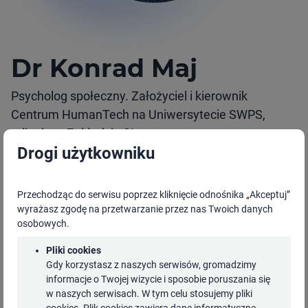
Dr Konrad Maj
Psycholog społeczny. Założyciel i kierownik
Centrum HumanTech na Uniwersytecie SWPS,
adiunkt w Zakładzie SI
Drogi użytkowniku
Dr Konrad Maj – Psycholog społeczny. Założyciel i
kierownik Centrum HumanTech na Uniwersytecie
Przechodząc do serwisu poprzez kliknięcie odnośnika „Akceptuj”
SWPS, adiunkt w Zakładzie Sztucznej Inteligencji na
wyrażasz zgodę na przetwarzanie przez nas Twoich danych
Wydziale Projektowania w Warszawie. Naukowo
osobowych.
zajmuje się społecznymi i psychologicznymi
Pliki cookies
aspektami nowych technologii, zwłaszcza sztuczną
Gdy korzystasz z naszych serwisów, gromadzimy
inteligencją oraz robotyką humanoidalną. Pionier
informacje o Twojej wizycie i sposobie poruszania się
w naszych serwisach. W tym celu stosujemy pliki
badań eksperymentalnych w obszarze interakcji
cookies. Plik cookies zawiera dane informatyczne,